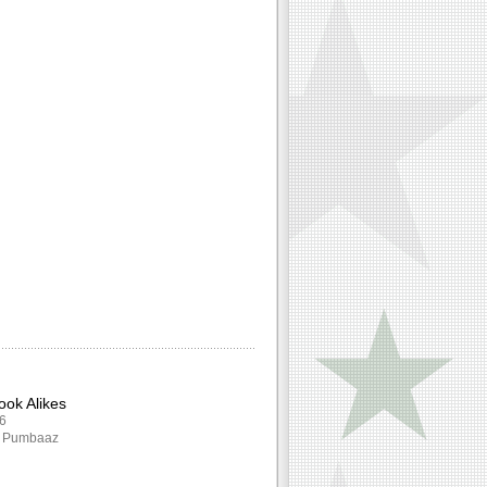
ok Alikes
76
: Pumbaaz