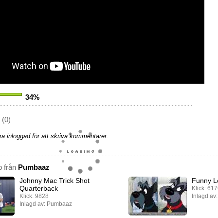
34%
(0)
a inloggad för att skriva kommentarer.
p från
Pumbaaz
Johnny Mac Trick Shot
Funny Lo
Quarterback
Klick: 61
Klick: 9828
Inlagd av
Inlagd av: Pumbaaz