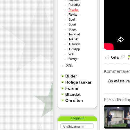
Parodier
Pranks
Reklam
Spel
Sport
Suget
Tecknat
Teknik
Tutorials
TV-klipp
WTF
Gilla
Övrigt
Sök
Kommentarer 
Bilder
Du måste var
Roliga länkar
Forum
Blandat
Fler videoklip
Om siten
Logga in
Användarnamn