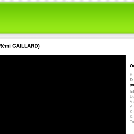
 (Rémi GAILLARD)
O
Be
Da
pr
In
D
Vi
An
Kl
Ka
Ta