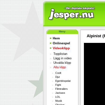
Meny
Alpinist
Hem
Onlinespel
Videoklipp
Topplistan
Lägg in video
Utvalda klipp
Alla klipp
Coolt
Djur
Egentinspelat
Fight
Filmtrailers
Jackass
LOL
Musik
Olyckor