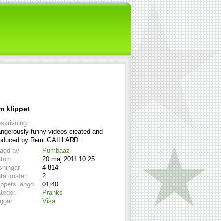
m klippet
skrivning
ngerously funny videos created and
oduced by Rémi GAILLARD.
lagd av
Pumbaaz
atum
20 maj 2011 10:25
sningar
4 814
tal röster
2
ippets längd
01:40
tegori
Pranks
ggar
Visa