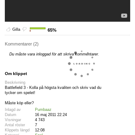
Gilla
65%
Kommentarer (2)
Du måste vara inloggad för att skriva kommentarer.
Om klippet
Beskrivning
Battlefield 3 - Kolla på högsta kvaliten och skriv vad du
tycker om spelet!
Måste köp eller?
Inlagd av
Pumbaaz
Datum
16 maj 2011 22:24
Visningar
4 743
Antal röster
7
Klippets längd
12:08