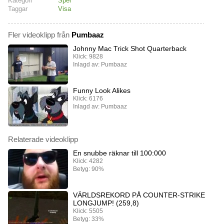
Kategori
Spel
Taggar
Visa
Fler videoklipp från
Pumbaaz
Johnny Mac Trick Shot Quarterback
Klick: 9828
Inlagd av: Pumbaaz
Funny Look Alikes
Klick: 6176
Inlagd av: Pumbaaz
Relaterade videoklipp
En snubbe räknar till 100:000
Klick: 4282
Betyg: 90%
VÄRLDSREKORD PÅ COUNTER-STRIKE
LONGJUMP! (259,8)
Klick: 5505
Betyg: 33%