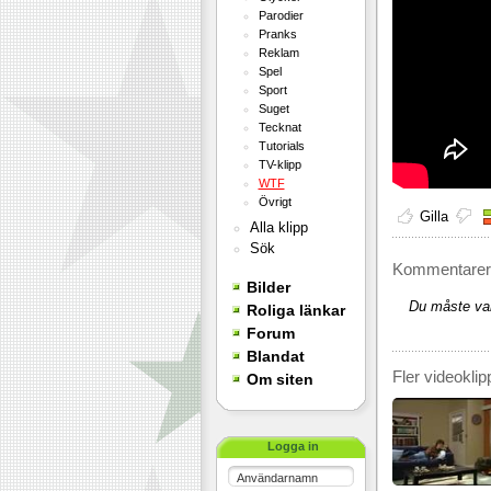
Parodier
Pranks
Reklam
Spel
Sport
Suget
Tecknat
Tutorials
TV-klipp
WTF
Övrigt
Gilla
Alla klipp
Sök
Kommentarer 
Bilder
Du måste var
Roliga länkar
Forum
Blandat
Fler videoklip
Om siten
Logga in
Användarnamn