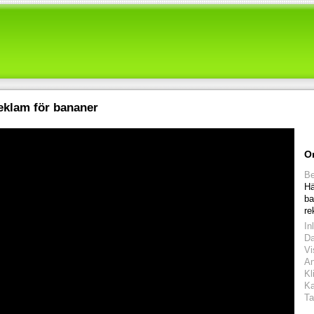
eklam för bananer
O
Be
Hä
ba
re
In
D
Vi
An
Kl
Ka
Ta