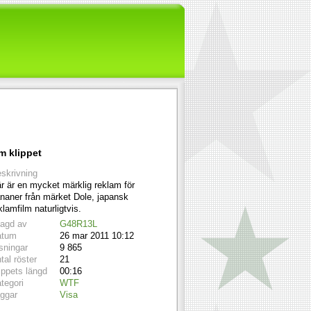
m klippet
skrivning
r är en mycket märklig reklam för
naner från märket Dole, japansk
klamfilm naturligtvis.
lagd av
G48R13L
atum
26 mar 2011 10:12
sningar
9 865
tal röster
21
ippets längd
00:16
tegori
WTF
ggar
Visa