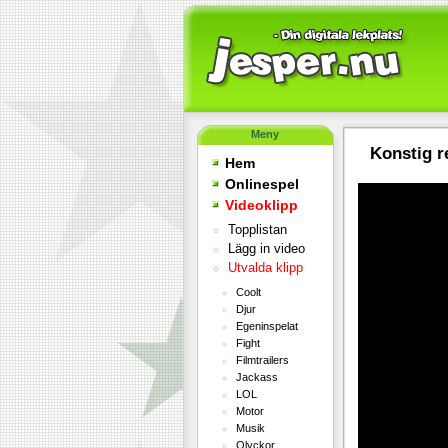
Meny
Konstig r
Hem
Onlinespel
Videoklipp
Topplistan
Lägg in video
Utvalda klipp
Coolt
Djur
Egeninspelat
Fight
Filmtrailers
Jackass
LOL
Motor
Musik
Olyckor