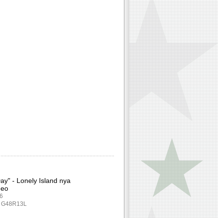
ay" - Lonely Island nya
deo
86
: G48R13L