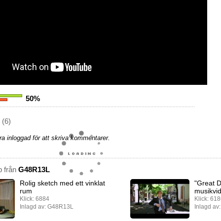
50%
(6)
a inloggad för att skriva kommentarer.
p från
G48R13L
Rolig sketch med ett vinklat
"Great D
rum
musikvi
Klick: 6884
Klick: 61
Inlagd av: G48R13L
Inlagd av