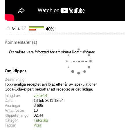
Gilla
40%
Kommentarer (1)
Du måste vara inloggad för att skriva kommentarer.
Om klippet
Beskrivning
Topphemliga receptet avslöjat efter år av spekulationer
Coca-Cola-expert bekräftar att receptet är det riktiga.
Inlagd av
viktor14
Datum
18 feb 2011 12:54
Visningar
8 695
Antal röster
10
Klippets längd
02:44
Kategori
Tutorials
Taggar
Visa