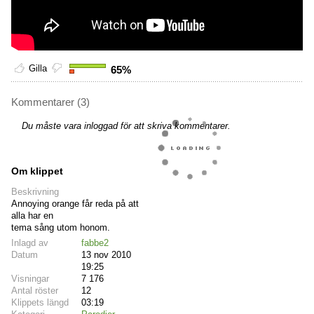
Gilla
65%
Kommentarer (3)
Du måste vara inloggad för att skriva kommentarer.
Om klippet
Beskrivning
Annoying orange får reda på att
alla har en
tema sång utom honom.
Inlagd av
fabbe2
Datum
13 nov 2010
19:25
Visningar
7 176
Antal röster
12
Klippets längd
03:19