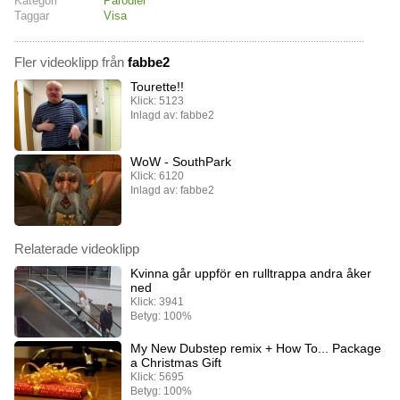
Kategori
Parodier
Taggar
Visa
Fler videoklipp från
fabbe2
Tourette!!
Klick: 5123
Inlagd av: fabbe2
WoW - SouthPark
Klick: 6120
Inlagd av: fabbe2
Relaterade videoklipp
Kvinna går uppför en rulltrappa andra åker
ned
Klick: 3941
Betyg: 100%
My New Dubstep remix + How To... Package
a Christmas Gift
Klick: 5695
Betyg: 100%