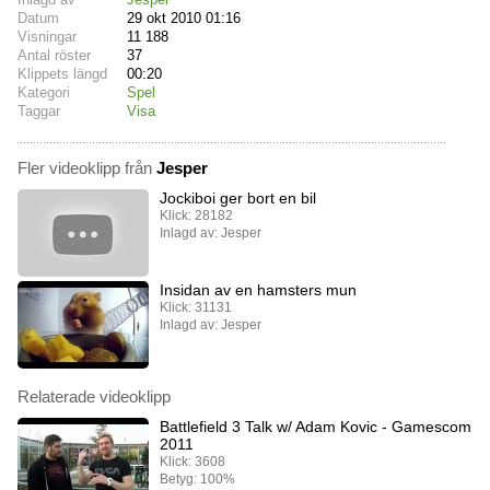
Datum
29 okt 2010 01:16
Visningar
11 188
Antal röster
37
Klippets längd
00:20
Kategori
Spel
Taggar
Visa
Fler videoklipp från
Jesper
Jockiboi ger bort en bil
Klick: 28182
Inlagd av: Jesper
Insidan av en hamsters mun
Klick: 31131
Inlagd av: Jesper
Relaterade videoklipp
Battlefield 3 Talk w/ Adam Kovic - Gamescom
2011
Klick: 3608
Betyg: 100%