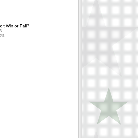
olt Win or Fail?
93
00%