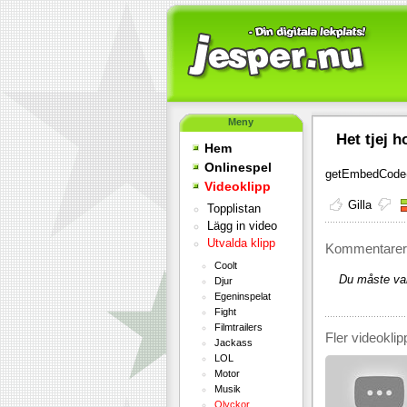
Meny
Het tjej h
Hem
Onlinespel
getEmbedCode(
Videoklipp
Gilla
Topplistan
Lägg in video
Utvalda klipp
Kommentarer 
Coolt
Du måste var
Djur
Egeninspelat
Fight
Filmtrailers
Fler videoklip
Jackass
LOL
Motor
Musik
Olyckor