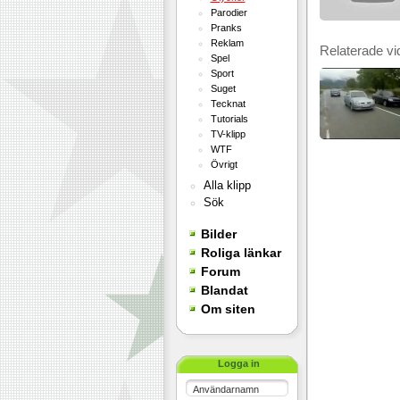
Parodier
Pranks
Reklam
Relaterade vi
Spel
Sport
Suget
Tecknat
Tutorials
TV-klipp
WTF
Övrigt
Alla klipp
Sök
Bilder
Roliga länkar
Forum
Blandat
Om siten
Logga in
Användarnamn