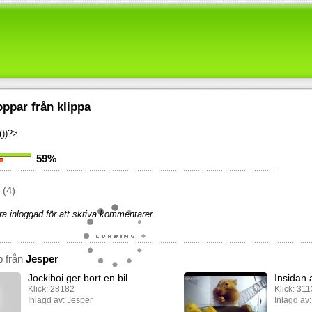
oppar från klippa
))?>
59%
(4)
a inloggad för att skriva kommentarer.
p från
Jesper
Jockiboi ger bort en bil
Insidan
Klick: 28182
Klick: 31
Inlagd av: Jesper
Inlagd av