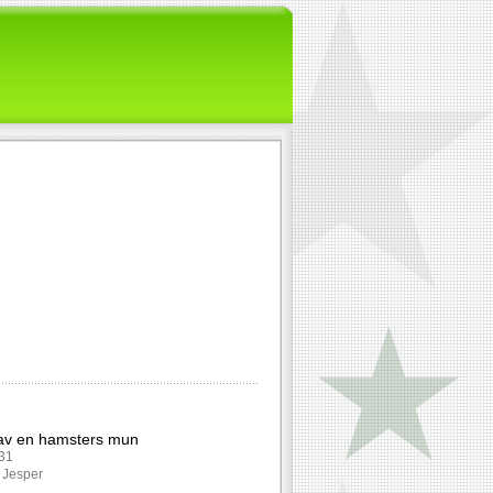
 av en hamsters mun
131
: Jesper