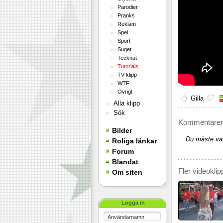
Parodier
Pranks
Reklam
Spel
Sport
Suget
Tecknat
Tutorials
TV-klipp
WTF
Övrigt
Gilla
Alla klipp
Sök
Kommentarer 
Bilder
Du måste var
Roliga länkar
Forum
Blandat
Fler videoklip
Om siten
Logga in
Användarnamn