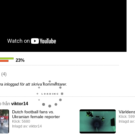
23%
(4)
a inloggad för att skriva kommentarer.
p från
viktor14
Dutch football fans vs.
Världen
Ukranian female reporter
Klick: 59
Klick: 5680
Inlagd av:
Inlagd av: viktor14