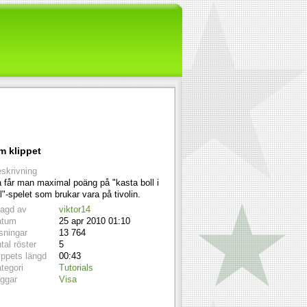
m klippet
skrivning
 får man maximal poäng på "kasta boll i
l"-spelet som brukar vara på tivolin.
lagd av
viktor14
atum
25 apr 2010 01:10
sningar
13 764
tal röster
5
ippets längd
00:43
tegori
Tutorials
ggar
Visa