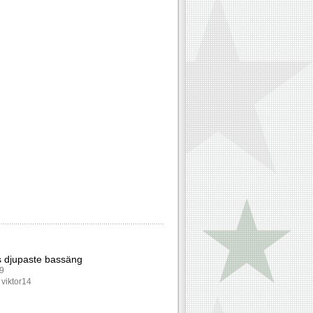
s djupaste bassäng
99
 viktor14