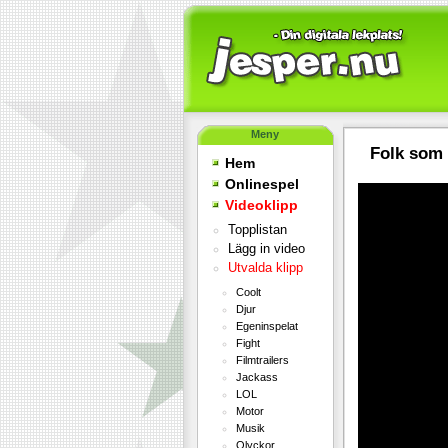
Meny
Folk som 
Hem
Onlinespel
Videoklipp
Topplistan
Lägg in video
Utvalda klipp
Coolt
Djur
Egeninspelat
Fight
Filmtrailers
Jackass
LOL
Motor
Musik
Olyckor