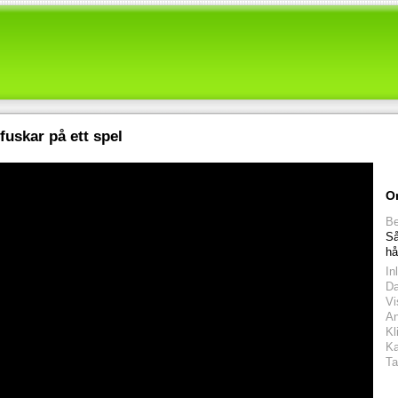
fuskar på ett spel
O
Be
Så
hå
In
D
Vi
An
Kl
Ka
Ta