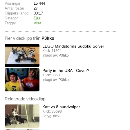
Visningar
15 444
Antal röster
27
Klippets längd
00:17
Kategori
Djur
Taggar
Visa
Fler videoklipp från
P3hko
LEGO Mindstorms Sudoku Solver
Klick: 11804
Inlagd av: P3hko
Party in the USA - Cover?
Klick: 8858
Inlagd av: P3hko
Relaterade videoklipp
Katt vs 8 hundvalpar
Klick: 35698
Betyg: 88%