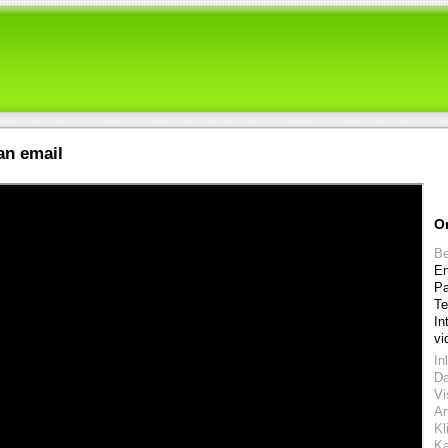
an email
O
Be
En
Pa
Te
In
vi
In
D
Vi
An
Kl
Ka