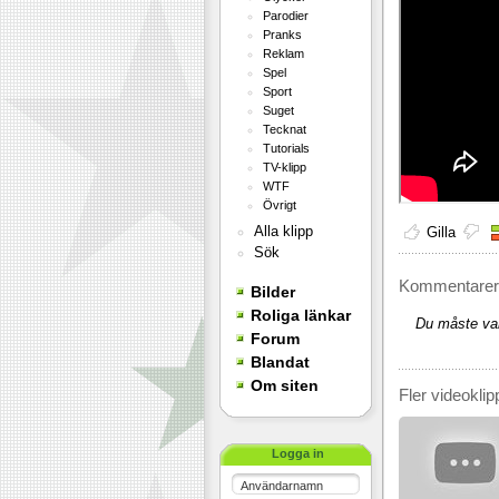
Parodier
Pranks
Reklam
Spel
Sport
Suget
Tecknat
Tutorials
TV-klipp
WTF
Övrigt
Alla klipp
Gilla
Sök
Kommentarer 
Bilder
Roliga länkar
Du måste var
Forum
Blandat
Om siten
Fler videoklip
Logga in
Användarnamn