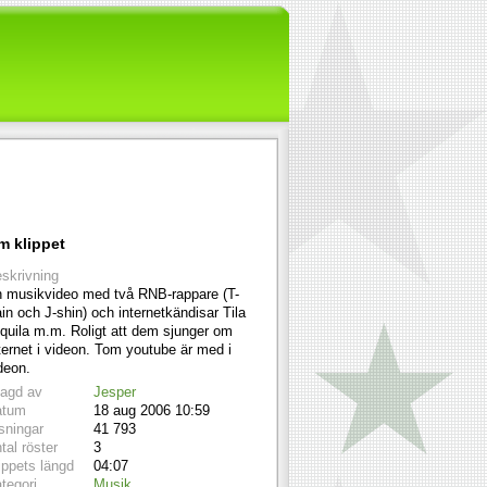
m klippet
skrivning
 musikvideo med två RNB-rappare (T-
in och J-shin) och internetkändisar Tila
quila m.m. Roligt att dem sjunger om
ternet i videon. Tom youtube är med i
deon.
lagd av
Jesper
atum
18 aug 2006 10:59
sningar
41 793
tal röster
3
ippets längd
04:07
tegori
Musik