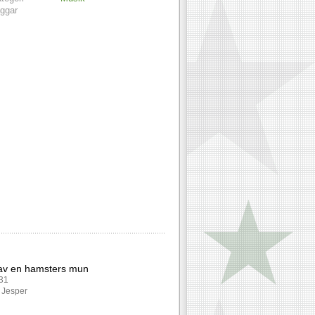
ggar
 av en hamsters mun
131
: Jesper