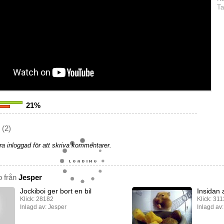
Ta
21%
(2)
a inloggad för att skriva kommentarer.
p från
Jesper
Jockiboi ger bort en bil
Insidan
Klick: 28182
Klick: 31
Inlagd av: Jesper
Inlagd av