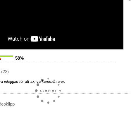
58%
(22)
a inloggad för att skriva kommentarer.
deoklipp