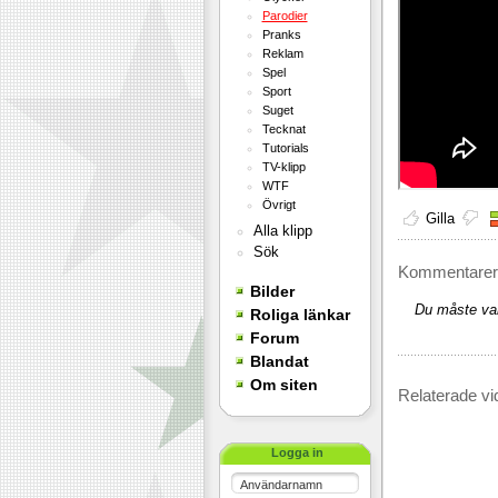
Parodier
Pranks
Reklam
Spel
Sport
Suget
Tecknat
Tutorials
TV-klipp
WTF
Övrigt
Gilla
Alla klipp
Sök
Kommentarer 
Bilder
Du måste var
Roliga länkar
Forum
Blandat
Om siten
Relaterade vi
Logga in
Användarnamn