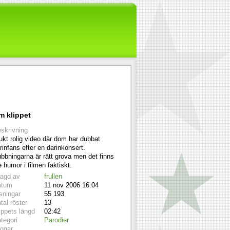
m klippet
skrivning
ukt rolig video där dom har dubbat
rinfans efter en darinkonsert.
bbningarna är rätt grova men det finns
te humor i filmen faktiskt.
lagd av
frullen
atum
11 nov 2006 16:04
sningar
55 193
tal röster
13
ippets längd
02:42
tegori
Parodier
ggar