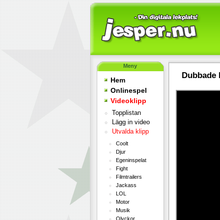
Meny
Dubbade 
Hem
Onlinespel
Videoklipp
Topplistan
Lägg in video
Utvalda klipp
Coolt
Djur
Egeninspelat
Fight
Filmtrailers
Jackass
LOL
Motor
Musik
Olyckor