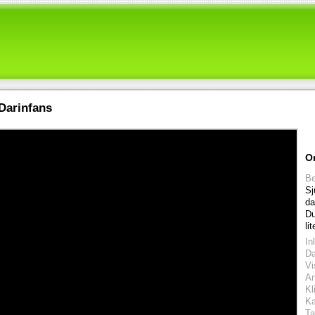
Darinfans
O
Be
Sj
da
Du
li
In
D
Vi
An
Kl
Ka
Ta