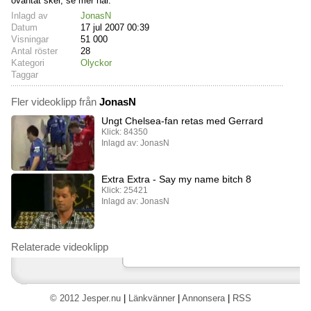
oväntat sker, se mer här.
Inlagd av
JonasN
Datum
17 jul 2007 00:39
Visningar
51 000
Antal röster
28
Kategori
Olyckor
Taggar
Fler videoklipp från
JonasN
Ungt Chelsea-fan retas med Gerrard
Klick: 84350
Inlagd av: JonasN
Extra Extra - Say my name bitch 8
Klick: 25421
Inlagd av: JonasN
Relaterade videoklipp
© 2012 Jesper.nu
|
Länkvänner
|
Annonsera
|
RSS