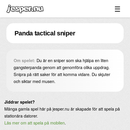
☰
Spel ↓
Panda tactical sniper
Bilder ↓
Forum ↓
Länkar
Du är en sniper som ska hjälpa en liten
Om spelet:
Videos
gangsterpanda genom att genomföra olika uppdrag.
Snipra på rätt saker för att komma vidare. Du skjuter
Blandat ↓
och siktar med musen.
Om sidan ↓
Jiddrar spelet?
Många gamla spel här på jesper.nu är skapade för att spela på
stationära datorer.
Läs mer om att spela på mobilen
.