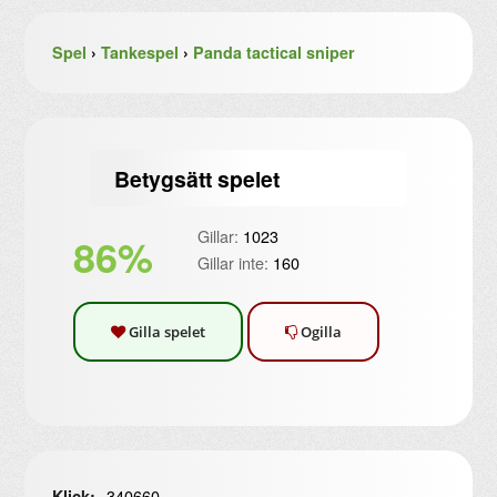
Spel
›
Tankespel
›
Panda tactical sniper
Betygsätt spelet
Gillar:
1023
86%
Gillar inte:
160
Gilla spelet
Ogilla
340660
Klick: