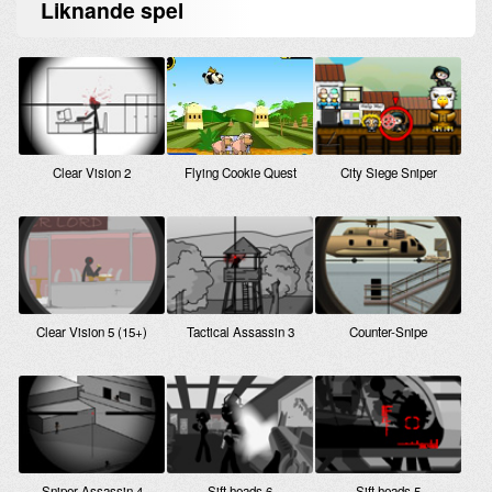
Liknande
spel
Clear Vision 2
Flying Cookie Quest
City Siege Sniper
Clear Vision 5 (15+)
Tactical Assassin 3
Counter-Snipe
Sniper Assassin 4
Sift heads 6
Sift heads 5