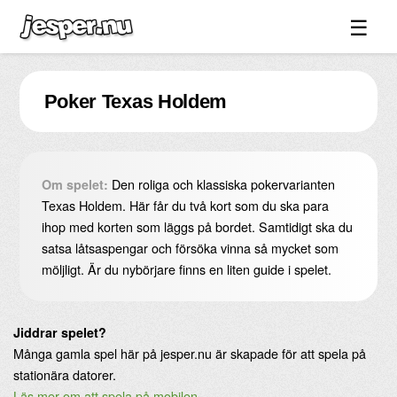
☰
Spel ↓
Poker Texas Holdem
Bilder ↓
Forum ↓
Länkar
Den roliga och klassiska pokervarianten
Om spelet:
Videos
Texas Holdem. Här får du två kort som du ska para
ihop med korten som läggs på bordet. Samtidigt ska du
Blandat ↓
satsa låtsaspengar och försöka vinna så mycket som
möljligt. Är du nybörjare finns en liten guide i spelet.
Om sidan ↓
Jiddrar spelet?
Många gamla spel här på jesper.nu är skapade för att spela på
stationära datorer.
Läs mer om att spela på mobilen
.