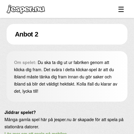
☰
Spel ↓
Anbot 2
Bilder ↓
Forum ↓
Länkar
Du ska ta dig ut ur fabriken genom att
Om spelet:
Videos
klicka dig fram. Det svåra i detta klickar-spel är att du
ibland måste tänka dig fram innan du gör saker och
Blandat ↓
ibland så blir det väldigt hektiskt. Kolla ifall du klarar av
det, lycka till!
Om sidan ↓
Jiddrar spelet?
Många gamla spel här på jesper.nu är skapade för att spela på
stationära datorer.
Läs mer om att spela på mobilen
.