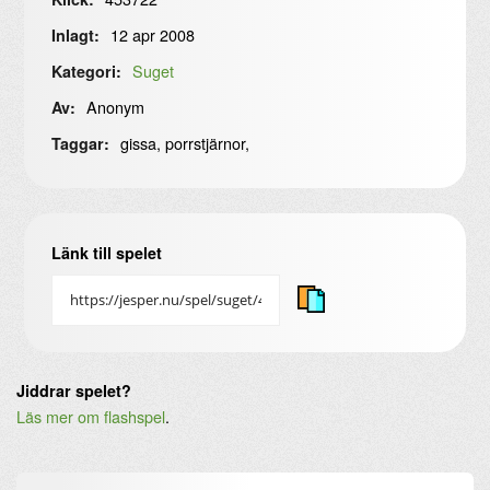
12 apr 2008
Inlagt:
Suget
Kategori:
Anonym
Av:
gissa, porrstjärnor,
Taggar:
Länk till spelet
Jiddrar spelet?
Läs mer om flashspel
.