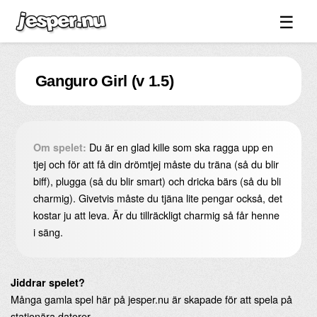
☰
Spel ↓
Ganguro Girl (v 1.5)
Bilder ↓
Forum ↓
Länkar
Du är en glad kille som ska ragga upp en
Om spelet:
Videos
tjej och för att få din drömtjej måste du träna (så du blir
biff), plugga (så du blir smart) och dricka bärs (så du bli
Blandat ↓
charmig). Givetvis måste du tjäna lite pengar också, det
kostar ju att leva. Är du tillräckligt charmig så får henne
Om sidan ↓
i säng.
Jiddrar spelet?
Många gamla spel här på jesper.nu är skapade för att spela på
stationära datorer.