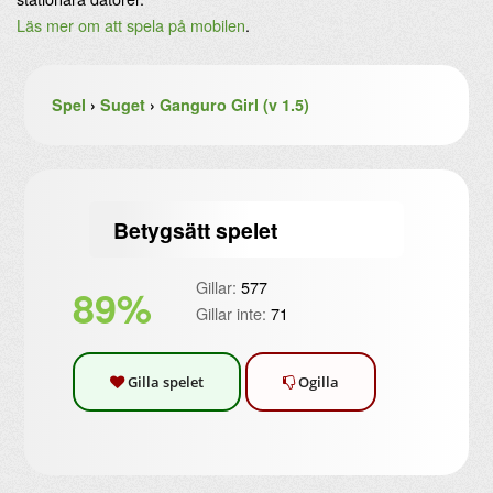
Läs mer om att spela på mobilen
.
Spel
›
Suget
›
Ganguro Girl (v 1.5)
Betygsätt spelet
Gillar:
577
89%
Gillar inte:
71
Gilla spelet
Ogilla