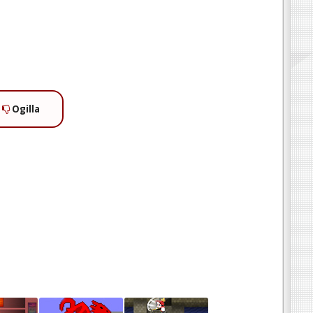
Ogilla