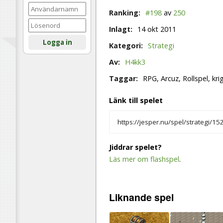
Ranking:
#198
av
250
Inlagt:
14 okt 2011
Logga in
Kategori:
Strategi
Av:
H4kk3
Taggar:
RPG, Arcuz, Rollspel, kr
Länk till spelet
Jiddrar spelet?
Läs mer om flashspel
.
Liknande
spel