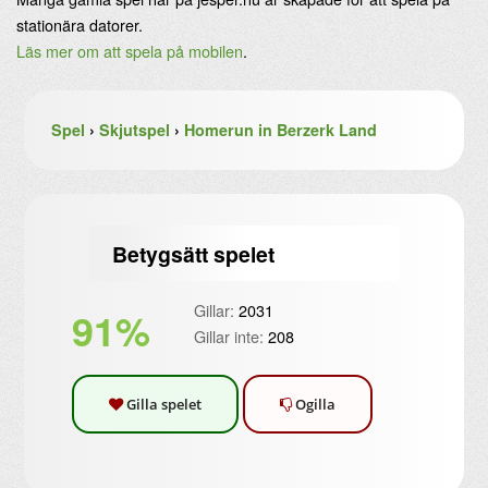
stationära datorer.
Läs mer om att spela på mobilen
.
Spel
›
Skjutspel
›
Homerun in Berzerk Land
Betygsätt spelet
Gillar:
2031
91%
Gillar inte:
208
Gilla spelet
Ogilla