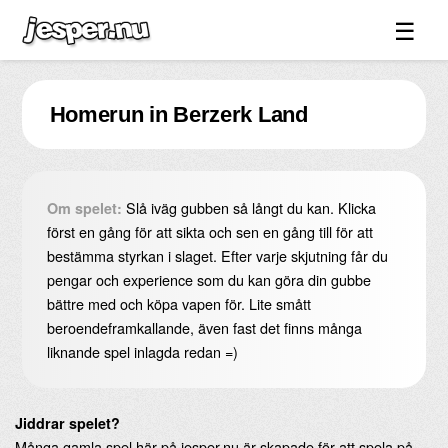
☰
Spel ↓
Homerun in Berzerk Land
Bilder ↓
Forum ↓
Länkar
Slå iväg gubben så långt du kan. Klicka
Om spelet:
Videos
först en gång för att sikta och sen en gång till för att
bestämma styrkan i slaget. Efter varje skjutning får du
Blandat ↓
pengar och experience som du kan göra din gubbe
bättre med och köpa vapen för. Lite smått
Om sidan ↓
beroendeframkallande, även fast det finns många
liknande spel inlagda redan =)
Jiddrar spelet?
Många gamla spel här på jesper.nu är skapade för att spela på