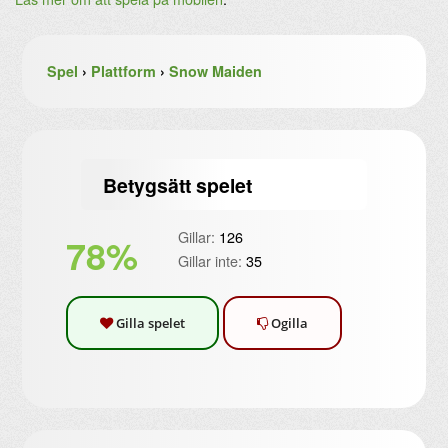
Spel
›
Plattform
›
Snow Maiden
Betygsätt spelet
Gillar:
126
78%
Gillar inte:
35
Gilla spelet
Ogilla