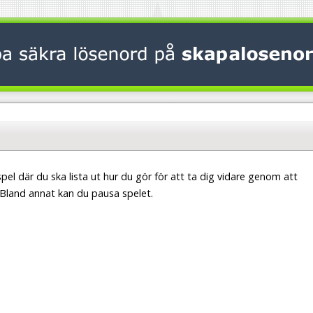
spel där du ska lista ut hur du gör för att ta dig vidare genom att
 Bland annat kan du pausa spelet.