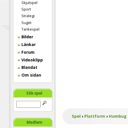
Skjutspel
Sport
Strategi
Suget
Tankespel
Bilder
Länkar
Forum
Videoklipp
Blandat
Om sidan
Sök spel
Spel
›
Plattform
›
Humbug 
Medlem