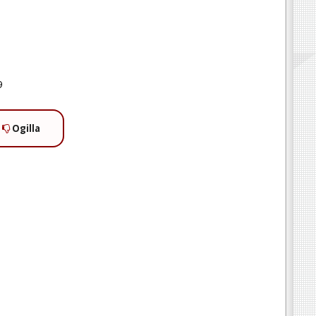
9
Ogilla