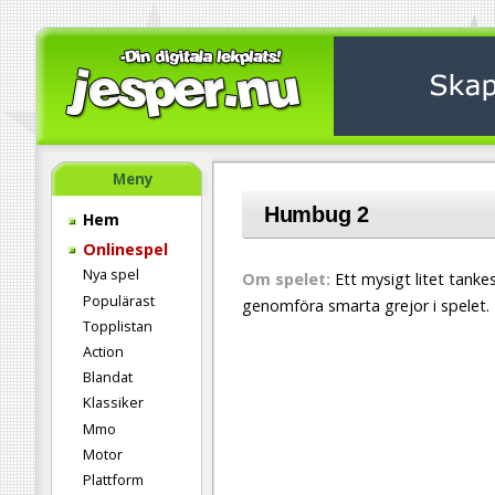
Meny
Humbug 2
Hem
Onlinespel
Nya spel
Om spelet:
Ett mysigt litet tanke
Populärast
genomföra smarta grejor i spelet.
Topplistan
Action
Blandat
Klassiker
Mmo
Motor
Plattform