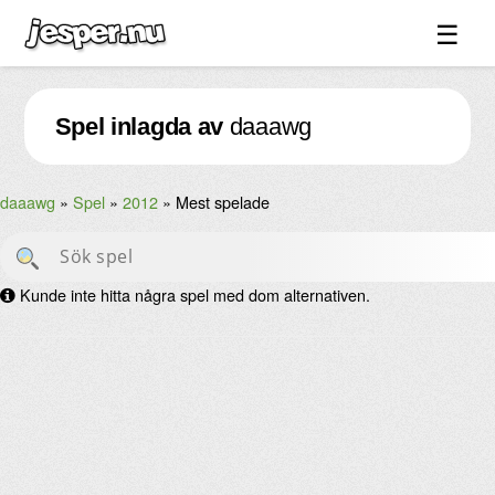
☰
Spel ↓
Spel inlagda av
daaawg
Bilder ↓
Forum ↓
daaawg
Spel
2012
Mest spelade
Länkar
Videos
Kunde inte hitta några spel med dom alternativen.
Blandat ↓
Om sidan ↓