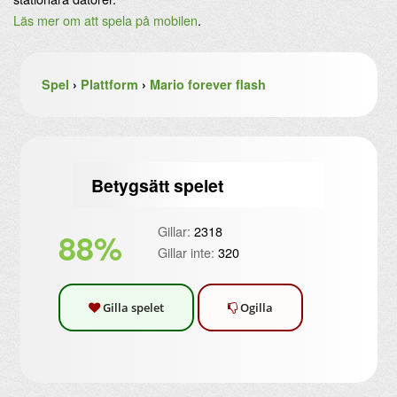
Läs mer om att spela på mobilen
.
Spel
›
Plattform
›
Mario forever flash
Betygsätt spelet
Gillar:
2318
88%
Gillar inte:
320
Gilla spelet
Ogilla