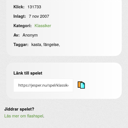
131733
Klick:
7 nov 2007
Inlagt:
Klassiker
Kategori:
Anonym
Av:
kasta, fängelse,
Taggar:
Länk till spelet
Jiddrar spelet?
Läs mer om flashspel
.