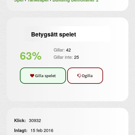
Betygsätt spelet
Gillar:
42
63%
Gillar inte:
25
Gilla spelet
Ogilla
30932
Klick:
15 feb 2016
Inlagt: