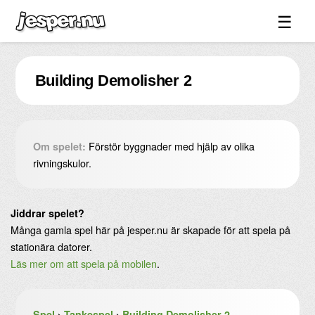
☰
Spel ↓
Building Demolisher 2
Bilder ↓
Forum ↓
Länkar
Förstör byggnader med hjälp av olika
Om spelet:
Videos
rivningskulor.
Blandat ↓
Jiddrar spelet?
Om sidan ↓
Många gamla spel här på jesper.nu är skapade för att spela på
stationära datorer.
Läs mer om att spela på mobilen
.
Spel
›
Tankespel
›
Building Demolisher 2