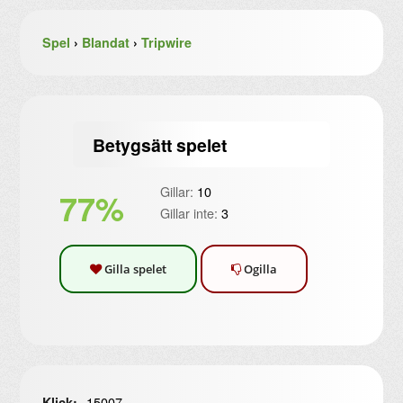
Spel
›
Blandat
›
Tripwire
Betygsätt spelet
Gillar:
10
77%
Gillar inte:
3
Gilla spelet
Ogilla
15007
Klick: