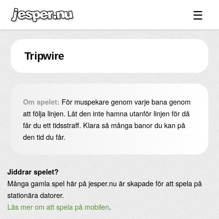
☰
Spel ↓
Tripwire
Bilder ↓
Forum ↓
Länkar
För muspekare genom varje bana genom
Om spelet:
Videos
att följa linjen. Låt den inte hamna utanför linjen för då
får du ett tidsstraff. Klara så många banor du kan på
Blandat ↓
den tid du får.
Om sidan ↓
Jiddrar spelet?
Många gamla spel här på jesper.nu är skapade för att spela på
stationära datorer.
Läs mer om att spela på mobilen
.