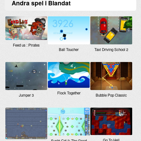
Andra
spel
i Blandat
Feed us : Pirates
Ball Toucher
Taxi Driving School 2
Flock Together
Bubble Pop Classic
Jumper 3
Go To Hell
Sushi Cat 2: The Great