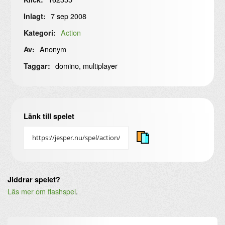
7 sep 2008
Inlagt:
Action
Kategori:
Anonym
Av:
domino, multiplayer
Taggar:
Länk till spelet
Jiddrar spelet?
Läs mer om flashspel
.