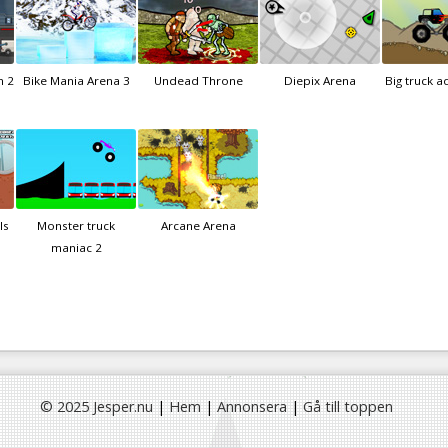
 2
Bike Mania Arena 3
Undead Throne
Diepix Arena
Big truck a
ls
Monster truck
Arcane Arena
maniac 2
© 2025 Jesper.nu
|
Hem
|
Annonsera
|
Gå till toppen