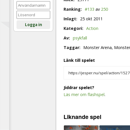
Ranking:
#133
av
250
Inlagt:
25 okt 2011
Logga in
Kategori:
Action
Av:
psykfall
Taggar:
Monster Arena, Monster
Länk till spelet
Jiddrar spelet?
Läs mer om flashspel
.
Liknande
spel