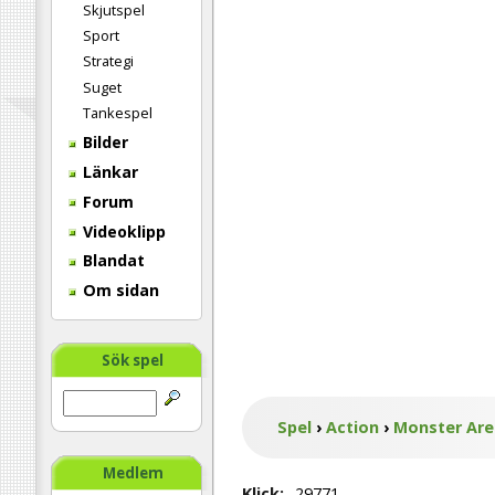
Skjutspel
Sport
Strategi
Suget
Tankespel
Bilder
Länkar
Forum
Videoklipp
Blandat
Om sidan
Sök spel
Spel
›
Action
›
Monster Ar
Medlem
Klick:
29771