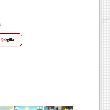
2
Ogilla