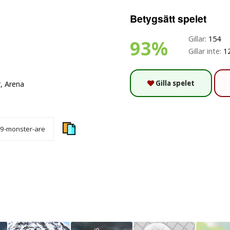
Betygsätt spelet
Gillar:
154
93%
Gillar inte:
1
Gilla spelet
, Arena