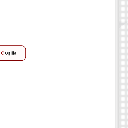
1
Ogilla