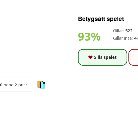
Betygsätt spelet
Gillar:
522
93%
Gillar inte:
4
Gilla spelet