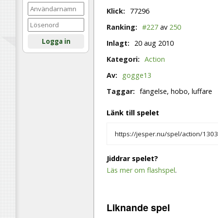
Klick:
77296
Ranking:
#227
av
250
Logga in
Inlagt:
20 aug 2010
Kategori:
Action
Av:
gogge13
Taggar:
fängelse, hobo, luffare
Länk till spelet
Jiddrar spelet?
Läs mer om flashspel
.
Liknande
spel