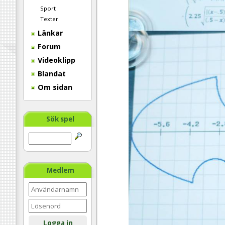
Sport
Texter
Länkar
Forum
Videoklipp
Blandat
Om sidan
Sök spel
Medlem
Logga in