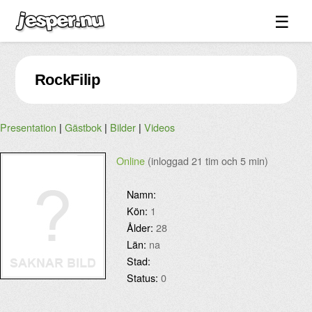
☰
Spel ↓
RockFilip
Bilder ↓
Forum ↓
Presentation
|
Gästbok
|
Bilder
|
Videos
Länkar
Videos
Online
(inloggad 21 tim och 5 min)
Blandat ↓
Namn:
Kön:
1
Om sidan ↓
Ålder:
28
Län:
na
Stad:
Status:
0