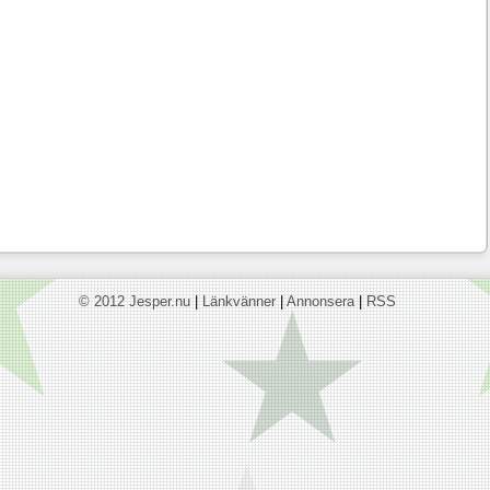
© 2012 Jesper.nu
|
Länkvänner
|
Annonsera
|
RSS