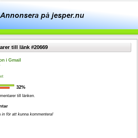
er till länk #20669
on i Gmail
r
et
32%
entarer till länken.
ntar
 in för att kunna kommentera!