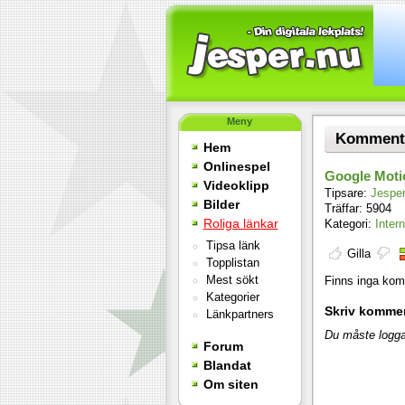
Meny
Kommentar
Hem
Onlinespel
Google Moti
Videoklipp
Tipsare:
Jespe
Bilder
Träffar: 5904
Roliga länkar
Kategori:
Intern
Tipsa länk
Gilla
Topplistan
Mest sökt
Finns inga komm
Kategorier
Skriv komme
Länkpartners
Du måste logga
Forum
Blandat
Om siten