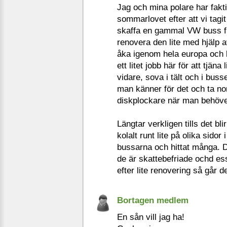
Jag och mina polare har fakt
sommarlovet efter att vi tagit
skaffa en gammal VW buss fr
renovera den lite med hjälp 
åka igenom hela europa och 
ett litet jobb här för att tjäna
vidare, sova i tält och i bus
man känner för det och ta n
diskplockare när man behöve
Längtar verkligen tills det bli
kolalt runt lite på olika sid
bussarna och hittat många. D
de är skattebefriade ochd essu
efter lite renovering så går d
Bortagen medlem
En sån vill jag ha!