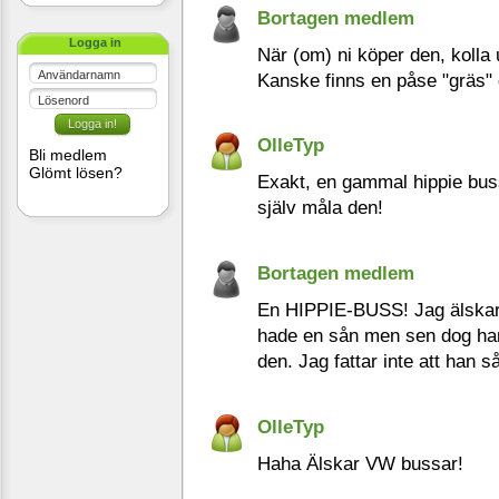
Bortagen medlem
Logga in
När (om) ni köper den, kolla 
Användarnamn
Kanske finns en påse "gräs" 
Lösenord
OlleTyp
Bli medlem
Glömt lösen?
Exakt, en gammal hippie bus
själv måla den!
Bortagen medlem
En HIPPIE-BUSS! Jag älskar 
hade en sån men sen dog han
den. Jag fattar inte att han s
OlleTyp
Haha Älskar VW bussar!