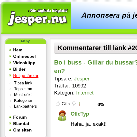
Meny
Kommentarer till länk #2
Hem
Onlinespel
Bo i buss - Gillar du bussar? 
Videoklipp
Bilder
en?
Roliga länkar
Tipsare:
Jesper
Tipsa länk
Träffar: 10992
Topplistan
Kategori:
Internet
Mest sökt
Kategorier
Gilla
0%
Länkpartners
OlleTyp
Forum
Haha, ja, exakt!
Blandat
Om siten