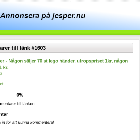
er till länk #1603
er - Någon säljer 70 st lego händer, utropspriset 1kr, någon
1 kr.
p
et
0%
entarer till länken.
ntar
 in för att kunna kommentera!