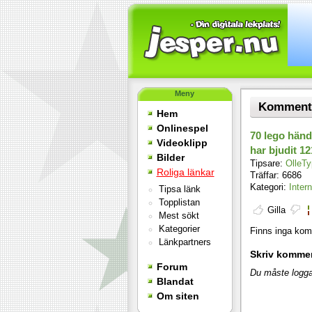
Meny
Kommentar
Hem
Onlinespel
70 lego händ
Videoklipp
har bjudit 12
Bilder
Tipsare:
OlleTy
Roliga länkar
Träffar: 6686
Kategori:
Intern
Tipsa länk
Topplistan
Gilla
Mest sökt
Kategorier
Finns inga komm
Länkpartners
Skriv komme
Forum
Du måste logga
Blandat
Om siten