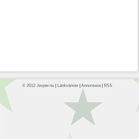
© 2012 Jesper.nu
|
Länkvänner
|
Annonsera
|
RSS