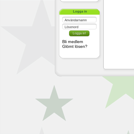
Logga in
Användarnamn
Lösenord
Bli medlem
Glömt lösen?