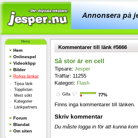
Meny
Kommentarer till länk #5666
Hem
Onlinespel
Så stor är en cell
Videoklipp
Tipsare:
Jesper
Bilder
Träffar: 11255
Roliga länkar
Kategori:
Flash
Tipsa länk
Topplistan
Gilla
77%
Mest sökt
Kategorier
Finns inga kommentarer till länken.
Länkpartners
Skriv kommentar
Forum
Blandat
Du måste logga in för att kunna ko
Om siten