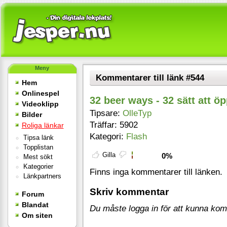
Meny
Kommentarer till länk #544
Hem
Onlinespel
32 beer ways - 32 sätt att öp
Videoklipp
Tipsare:
OlleTyp
Bilder
Träffar: 5902
Roliga länkar
Kategori:
Flash
Tipsa länk
Topplistan
Gilla
0%
Mest sökt
Kategorier
Finns inga kommentarer till länken.
Länkpartners
Skriv kommentar
Forum
Blandat
Du måste logga in för att kunna ko
Om siten