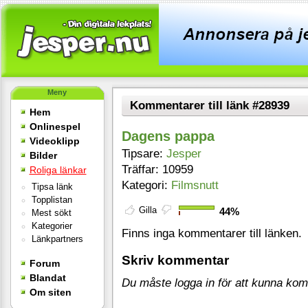
Meny
Kommentarer till länk #28939
Hem
Onlinespel
Dagens pappa
Videoklipp
Tipsare:
Jesper
Bilder
Träffar: 10959
Roliga länkar
Kategori:
Filmsnutt
Tipsa länk
Topplistan
Gilla
44%
Mest sökt
Kategorier
Finns inga kommentarer till länken.
Länkpartners
Skriv kommentar
Forum
Blandat
Du måste logga in för att kunna ko
Om siten