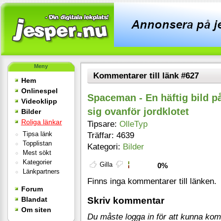
Meny
Kommentarer till länk #627
Hem
Onlinespel
Spaceman - En häftig bild på
Videoklipp
sig ovanför jordklotet
Bilder
Roliga länkar
Tipsare:
OlleTyp
Tipsa länk
Träffar: 4639
Topplistan
Kategori:
Bilder
Mest sökt
Kategorier
Gilla
0%
Länkpartners
Finns inga kommentarer till länken.
Forum
Blandat
Skriv kommentar
Om siten
Du måste logga in för att kunna ko