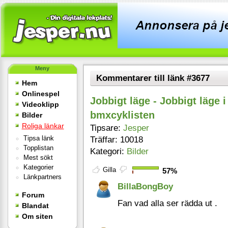
Meny
Kommentarer till länk #3677
Hem
Onlinespel
Jobbigt läge - Jobbigt läge i
Videoklipp
bmxcyklisten
Bilder
Roliga länkar
Tipsare:
Jesper
Tipsa länk
Träffar: 10018
Topplistan
Kategori:
Bilder
Mest sökt
Kategorier
Gilla
57%
Länkpartners
BillaBongBoy
Forum
Fan vad alla ser rädda ut .
Blandat
Om siten