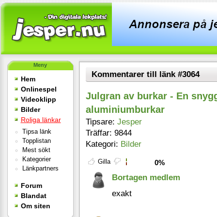
Meny
Kommentarer till länk #3064
Hem
Onlinespel
Julgran av burkar - En snygg
Videoklipp
aluminiumburkar
Bilder
Roliga länkar
Tipsare:
Jesper
Tipsa länk
Träffar: 9844
Topplistan
Kategori:
Bilder
Mest sökt
Kategorier
Gilla
0%
Länkpartners
Bortagen medlem
Forum
exakt
Blandat
Om siten