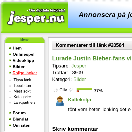
Meny
Kommentarer till länk #20564
Hem
Onlinespel
Lurade Justin Bieber-fans vi
Videoklipp
Tipsare:
Jesper
Bilder
Träffar: 13909
Roliga länkar
Kategori:
Bilder
Tipsa länk
Topplistan
Gilla
77%
Mest sökt
Kategorier
Kallekolja
Länkpartners
tönt vem heter lichking det e
Forum
Blandat
Om siten
Skriv kommentar