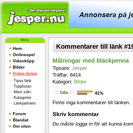
Meny
Kommentarer till länk #1
Hem
Onlinespel
Målningar med bläckpenna
Videoklipp
Bilder
Tipsare:
Jesper
Roliga länkar
Träffar: 6414
Tipsa länk
Kategori:
Bilder
Topplistan
Mest sökt
Gilla
41%
Kategorier
Finns inga kommentarer till länken.
Länkpartners
Skriv kommentar
Forum
Blandat
Du måste logga in för att kunna ko
Om siten