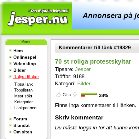
Meny
Kommentarer till länk #19329
Hem
Onlinespel
70 st roliga protestskyltar
Videoklipp
Tipsare:
Jesper
Bilder
Träffar: 9188
Roliga länkar
Kategori:
Bilder
Tipsa länk
Topplistan
Gilla
38%
Mest sökt
Kategorier
Finns inga kommentarer till länken.
Länkpartners
Skriv kommentar
Forum
Blandat
Du måste logga in för att kunna ko
Om siten