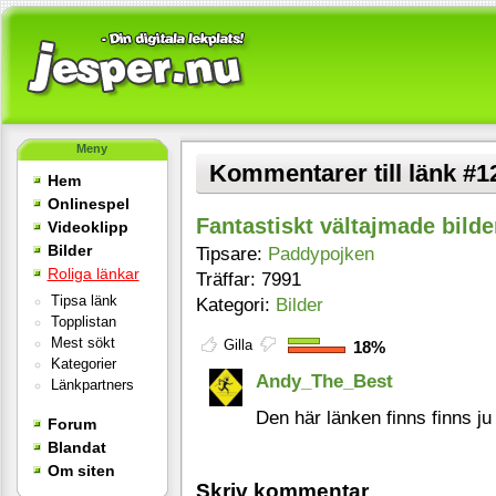
Meny
Kommentarer till länk #1
Hem
Onlinespel
Fantastiskt vältajmade bilde
Videoklipp
Bilder
Tipsare:
Paddypojken
Roliga länkar
Träffar: 7991
Tipsa länk
Kategori:
Bilder
Topplistan
Mest sökt
Gilla
18%
Kategorier
Andy_The_Best
Länkpartners
Den här länken finns finns j
Forum
Blandat
Om siten
Skriv kommentar