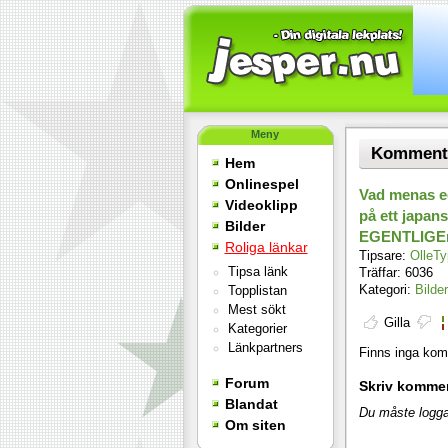
Meny
Kommentar
Hem
Onlinespel
Vad menas eg
Videoklipp
på ett japan
Bilder
EGENTLIGEn 
Roliga länkar
Tipsare:
OlleTy
Tipsa länk
Träffar: 6036
Kategori:
Bilder
Topplistan
Mest sökt
Gilla
Kategorier
Länkpartners
Finns inga komm
Forum
Skriv komme
Blandat
Du måste logga
Om siten