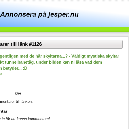
er till länk #1126
entligen med de här skyltarna...? - Väldigt mystiska skyltar
skt tunnelbanetåg. under bilden kan ni läsa vad dem
betyder... :D
p
0%
entarer till länken.
ntar
 in för att kunna kommentera!