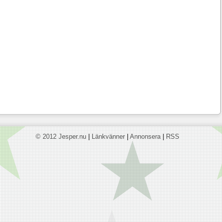
© 2012 Jesper.nu
|
Länkvänner
|
Annonsera
|
RSS