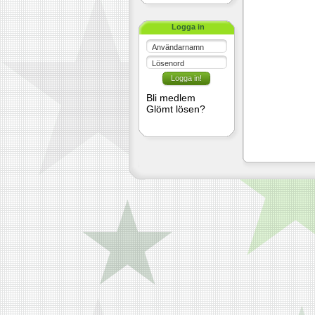
Logga in
Användarnamn
Lösenord
Bli medlem
Glömt lösen?