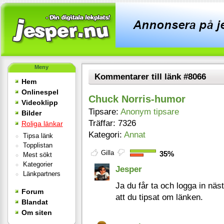
Meny
Kommentarer till länk #8066
Hem
Onlinespel
Chuck Norris-humor
Videoklipp
Tipsare:
Anonym tipsare
Bilder
Träffar: 7326
Roliga länkar
Kategori:
Annat
Tipsa länk
Topplistan
Gilla
35%
Mest sökt
Kategorier
Jesper
Länkpartners
Ja du får ta och logga in näs
Forum
att du tipsat om länken.
Blandat
Om siten