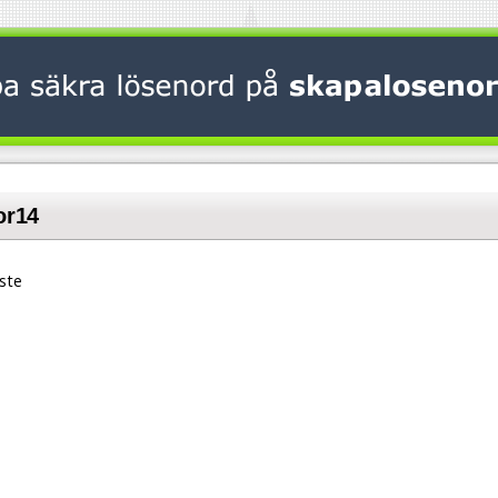
or14
ste