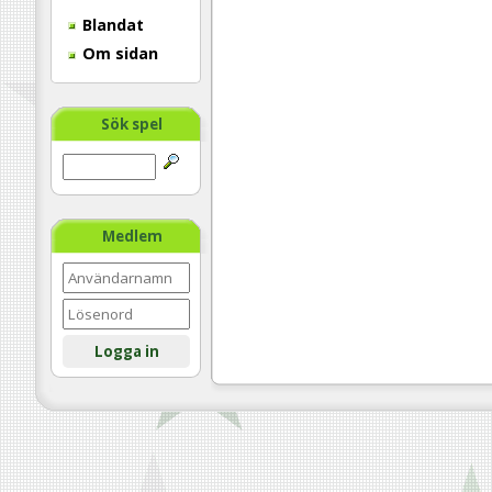
Blandat
Om sidan
Sök spel
Medlem
Logga in