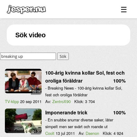
☰
Spel ↓
Sök video
Bilder ↓
Forum ↓
Sök
Länkar
Videos
100-årig kvinna kollar Sol, fest och
oroliga föräldrar
100%
Blandat ↓
- Breaking News - 100-årig kvinna kollar Sol,
03:06
Om sidan ↓
fest och oroliga föräldrar
TV-klipp
20 sep 2011
Av:
ZentroX90
Klick:
3 704
Imponerande trick
100%
- En snubbe snurrar diverse saker, låter
simpelt men ser svårt och roande ut
01:37
Coolt
13 jul 2011
Av:
Daenon
Klick:
4 924