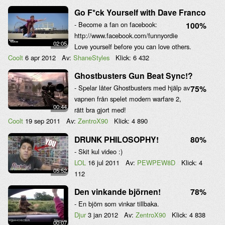
Go F*ck Yourself with Dave Franco
- Become a fan on facebook:
100%
http://www.facebook.com/funnyordie
02:05
Love yourself before you can love others.
Coolt
6 apr 2012
Av:
ShaneStyles
Klick:
6 432
Ghostbusters Gun Beat Sync!?
- Spelar låter Ghostbusters med hjälp av
75%
vapnen från spelet modern warfare 2,
00:44
rätt bra gjort med!
Coolt
19 sep 2011
Av:
ZentroX90
Klick:
4 890
DRUNK PHILOSOPHY!
80%
- Skit kul video :)
LOL
16 jul 2011
Av:
PEWPEW8D
Klick:
4
05:52
112
Den vinkande björnen!
78%
- En björn som vinkar tillbaka.
Djur
3 jan 2012
Av:
ZentroX90
Klick:
4 838
00:07