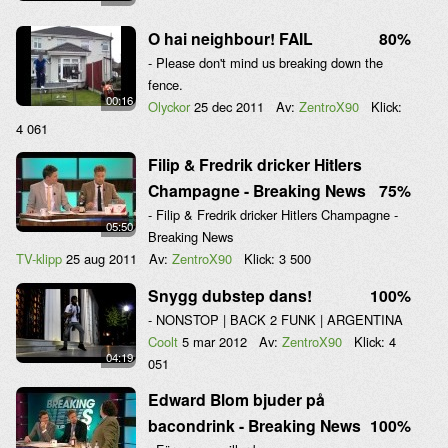
O hai neighbour! FAIL
80%
- Please don't mind us breaking down the
fence.
00:16
Olyckor
25 dec 2011
Av:
ZentroX90
Klick:
4 061
Filip & Fredrik dricker Hitlers
Champagne - Breaking News
75%
- Filip & Fredrik dricker Hitlers Champagne -
05:50
Breaking News
TV-klipp
25 aug 2011
Av:
ZentroX90
Klick:
3 500
Snygg dubstep dans!
100%
- NONSTOP | BACK 2 FUNK | ARGENTINA
Coolt
5 mar 2012
Av:
ZentroX90
Klick:
4
04:19
051
Edward Blom bjuder på
bacondrink - Breaking News
100%