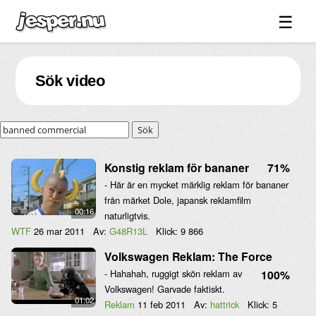
☰
Spel ↓
Sök video
Bilder ↓
Forum ↓
Sök
Länkar
Videos
Konstig reklam för bananer
71%
- Här är en mycket märklig reklam för bananer
Blandat ↓
från märket Dole, japansk reklamfilm
00:16
Om sidan ↓
naturligtvis.
WTF
26 mar 2011
Av:
G48R13L
Klick:
9 866
Volkswagen Reklam: The Force
- Hahahah, ruggigt skön reklam av
100%
Volkswagen! Garvade faktiskt.
01:02
Reklam
11 feb 2011
Av:
hattrick
Klick:
5