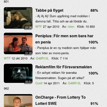
801
Tabbe på flyget
88%
- Aj Aj Aj! Dum uppfining med mobilen i
domma fall. Titta och se så förstår du.
WTF
27 apr 2010
Av:
niten
Klick:
10 850
01:38
Peniplus: För men som bara har
en penis
100%
- Peniplus är en ny medicin som hjälper män
som lider av mono-penis.
01:38
WTF
12 okt 2010
Av:
G48R13L
Klick:
7 114
Reklamfilm för Försvarsmakten
- En schyst reklam för svenska
100%
försvarsmakten. Sugen på att söka?
00:51
Coolt
14 apr 2011
Av:
G48R13L
Klick:
5
962
OnCharge - From Lottery To
Lotteri SWE
91%