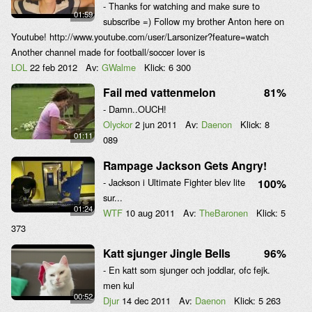
- Thanks for watching and make sure to
01:59
subscribe =) Follow my brother Anton here on
Youtube! http://www.youtube.com/user/Larsonizer?feature=watch
Another channel made for football/soccer lover is
LOL
22 feb 2012
Av:
GWalme
Klick:
6 300
Fail med vattenmelon
81%
- Damn..OUCH!
Olyckor
2 jun 2011
Av:
Daenon
Klick:
8
01:11
089
Rampage Jackson Gets Angry!
- Jackson i Ultimate Fighter blev lite
100%
sur...
01:24
WTF
10 aug 2011
Av:
TheBaronen
Klick:
5
373
Katt sjunger Jingle Bells
96%
- En katt som sjunger och joddlar, ofc fejk.
men kul
00:52
Djur
14 dec 2011
Av:
Daenon
Klick:
5 263