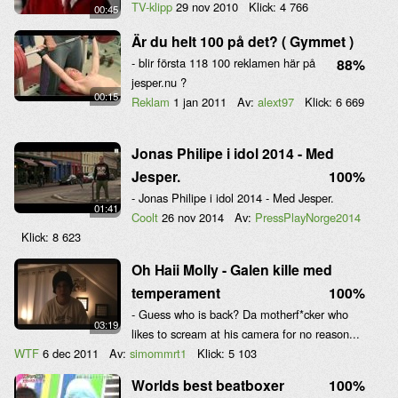
TV-klipp
29 nov 2010
Klick:
4 766
00:45
Är du helt 100 på det? ( Gymmet )
- blir första 118 100 reklamen här på
88%
jesper.nu ?
00:15
Reklam
1 jan 2011
Av:
alext97
Klick:
6 669
Jonas Philipe i idol 2014 - Med
Jesper.
100%
- Jonas Philipe i idol 2014 - Med Jesper.
01:41
Coolt
26 nov 2014
Av:
PressPlayNorge2014
Klick:
8 623
Oh Haii Molly - Galen kille med
temperament
100%
- Guess who is back? Da motherf*cker who
03:19
likes to scream at his camera for no reason...
WTF
6 dec 2011
Av:
simommrt1
Klick:
5 103
Worlds best beatboxer
100%