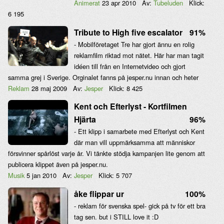
Animerat
23 apr 2010
Av:
Tubeluden
Klick:
6 195
Tribute to High five escalator
91%
- Mobilföretaget Tre har gjort ännu en rolig
reklamfilm riktad mot nätet. Här har man tagit
idéen till från en Internetvideo och gjort
samma grej i Sverige. Orginalet fanns på jesper.nu innan och heter
Reklam
28 maj 2009
Av:
Jesper
Klick:
8 425
Kent och Efterlyst - Kortfilmen
Hjärta
96%
- Ett klipp i samarbete med Efterlyst och Kent
där man vill uppmärksamma att människor
försvinner spårlöst varje år. Vi tänkte stödja kampanjen lite genom att
publicera klippet även på jesper.nu.
Musik
5 jan 2010
Av:
Jesper
Klick:
5 707
åke flippar ur
100%
- reklam för svenska spel- gick på tv för ett bra
tag sen. but i STILL love it :D