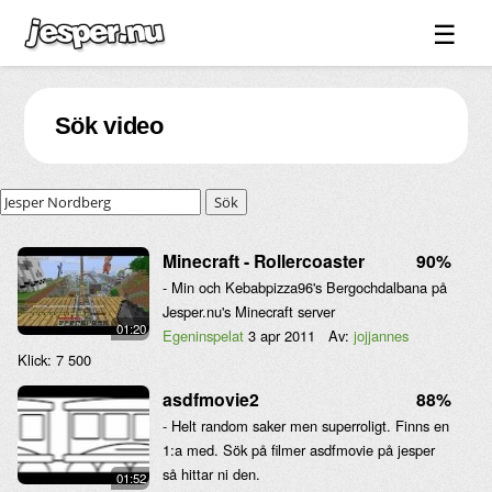
☰
Spel ↓
Sök video
Bilder ↓
Forum ↓
Sök
Länkar
Videos
Minecraft - Rollercoaster
90%
- Min och Kebabpizza96's Bergochdalbana på
Blandat ↓
Jesper.nu's Minecraft server
01:20
Om sidan ↓
Egeninspelat
3 apr 2011
Av:
jojjannes
Klick:
7 500
asdfmovie2
88%
- Helt random saker men superroligt. Finns en
1:a med. Sök på filmer asdfmovie på jesper
så hittar ni den.
01:52